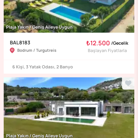
Plaja Yakın / Geniş Aileye Uygun
₺12.500
BAL8183
/
Gecelik
Bodrum / Turgutreis
Başlayan Fiyatlarla
6
Kişi
,
3
Yatak Odası
,
2
Banyo
Plaja Yakın / Geniş Aileye Uygun