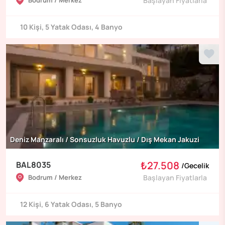
Bodrum / Merkez
Başlayan Fiyatlarla
10
Kişi
,
5
Yatak Odası
,
4
Banyo
Deniz Manzaralı / Sonsuzluk Havuzlu / Dış Mekan Jakuzi
₺27.508
BAL8035
/
Gecelik
Bodrum / Merkez
Başlayan Fiyatlarla
12
Kişi
,
6
Yatak Odası
,
5
Banyo