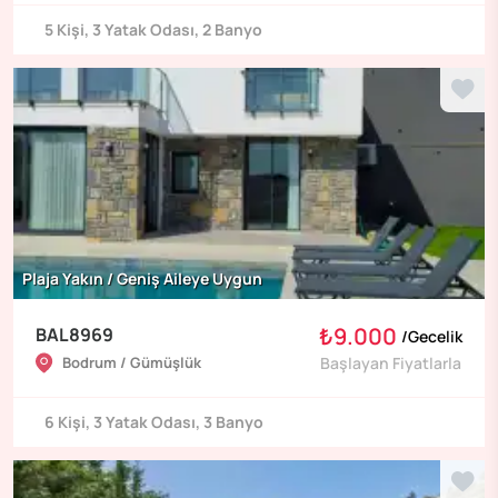
5
Kişi
,
3
Yatak Odası
,
2
Banyo
Plaja Yakın / Geniş Aileye Uygun
₺9.000
BAL8969
/
Gecelik
Bodrum / Gümüşlük
Başlayan Fiyatlarla
6
Kişi
,
3
Yatak Odası
,
3
Banyo