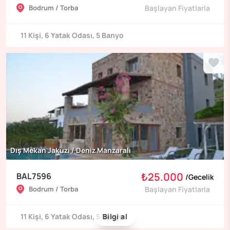
Bodrum / Torba
Başlayan Fiyatlarla
11
Kişi
,
6
Yatak Odası
,
5
Banyo
Dış Mekan Jakuzi / Deniz Manzaralı
₺25.000
BAL7596
/
Gecelik
Bodrum / Torba
Başlayan Fiyatlarla
11
Kişi
,
6
Yatak Odası
,
5
Banyo
Bilgi al