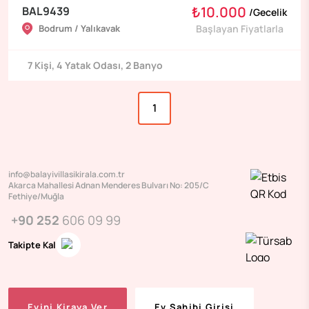
₺10.000
BAL9439
/
Gecelik
Bodrum / Yalıkavak
Başlayan Fiyatlarla
7
Kişi
,
4
Yatak Odası
,
2
Banyo
1
info@balayivillasikirala.com.tr
Akarca Mahallesi Adnan Menderes Bulvarı No: 205/C
Fethiye/Muğla
+90 252
606 09 99
Takipte Kal
Evini Kiraya Ver
Ev Sahibi Girişi