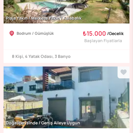
Plaja Yakın / Merkeze Yakın / Kalabalık
₺15.000
Bodrum / Gümüşlük
/
Gecelik
Başlayan Fiyatlarla
8
Kişi
,
4
Yatak Odası
,
3
Banyo
Doğa İçerisinde / Geniş Aileye Uygun