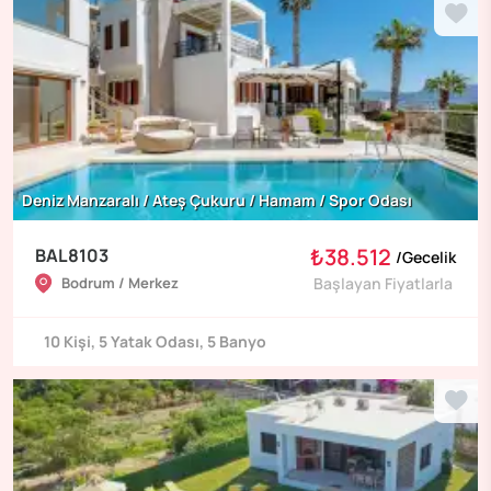
Deniz Manzaralı / Ateş Çukuru / Hamam / Spor Odası
₺38.512
BAL8103
/
Gecelik
Bodrum / Merkez
Başlayan Fiyatlarla
10
Kişi
,
5
Yatak Odası
,
5
Banyo