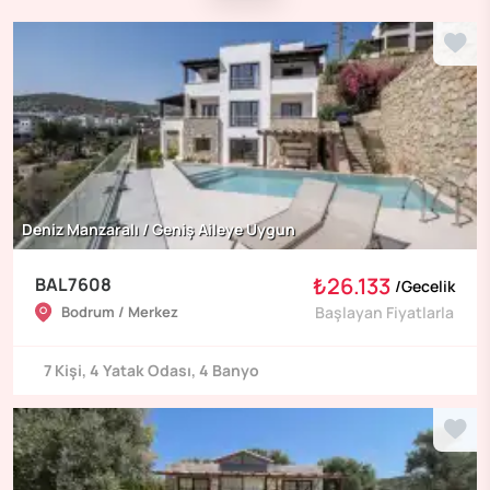
Deniz Manzaralı / Geniş Aileye Uygun
₺26.133
BAL7608
/
Gecelik
Bodrum / Merkez
Başlayan Fiyatlarla
7
Kişi
,
4
Yatak Odası
,
4
Banyo