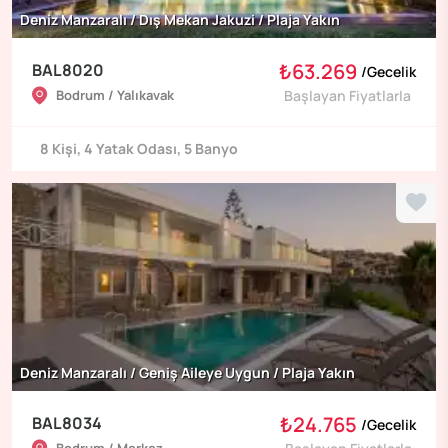
Deniz Manzaralı / Dış Mekan Jakuzi / Plaja Yakın
₺63.269
BAL8020
/
Gecelik
Bodrum / Yalıkavak
Başlayan Fiyatlarla
8
Kişi
,
4
Yatak Odası
,
5
Banyo
Deniz Manzaralı / Geniş Aileye Uygun / Plaja Yakın
₺24.765
BAL8034
/
Gecelik