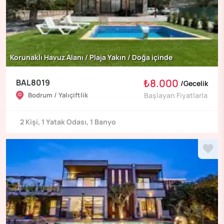
Korunaklı Havuz Alanı / Plaja Yakın / Doğa içinde
₺8.000
BAL8019
/
Gecelik
Bodrum / Yalıçiftlik
Başlayan Fiyatlarla
2
Kişi
,
1
Yatak Odası
,
1
Banyo