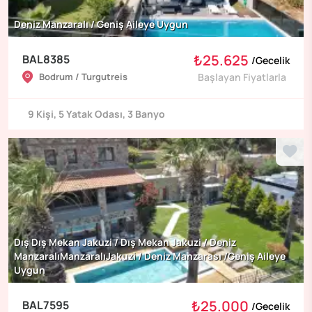
Deniz Manzaralı / Geniş Aileye Uygun
₺25.625
BAL8385
/
Gecelik
Bodrum / Turgutreis
Başlayan Fiyatlarla
9
Kişi
,
5
Yatak Odası
,
3
Banyo
Dış Dış Mekan Jakuzi / Dış Mekan Jakuzi / Deniz
ManzaralıManzaralıJakuzi / Deniz Manzarası /Geniş Aileye
Uygun
₺25.000
BAL7595
/
Gecelik