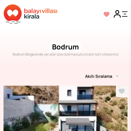
Bodrum
Bodrum Bölgesinde yer alan size özel havuzlu kiralık tatil villalarımız
Akıllı Sıralama