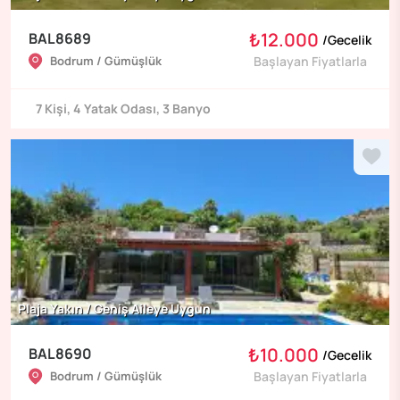
₺12.000
BAL8689
/
Gecelik
Bodrum / Gümüşlük
Başlayan Fiyatlarla
7
Kişi
,
4
Yatak Odası
,
3
Banyo
Plaja Yakın / Geniş Aileye Uygun
₺10.000
BAL8690
/
Gecelik
Bodrum / Gümüşlük
Başlayan Fiyatlarla