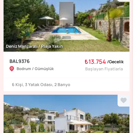
Deniz Manzaralı / Plaja Yakın
₺13.754
BAL9376
/
Gecelik
Bodrum / Gümüşlük
Başlayan Fiyatlarla
6
Kişi
,
3
Yatak Odası
,
2
Banyo