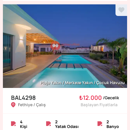
Plaja Yakın / Merkeze Yakın / Çocuk Havuzu
BAL4298
₺12.000
/
Gecelik
Fethiye / Çalış
Başlayan Fiyatlarla
4
2
2
Kişi
Yatak Odası
Banyo