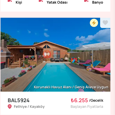
Kişi
Yatak Odası
Banyo
Korunaklı Havuz Alanı / Geniş Aileye Uygun
BAL5924
₺6.255
/
Gecelik
Fethiye / Kayaköy
Başlayan Fiyatlarla