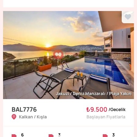
Jakuzi / Deniz Manzaralı / Plaja Yakın
BAL7776
₺9.500
/
Gecelik
Kalkan / Kışla
Başlayan Fiyatlarla
6
3
3