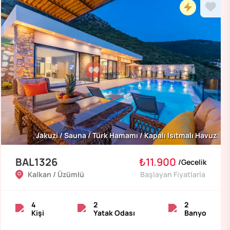
Jakuzi / Sauna / Türk Hamamı / Kapalı Isıtmalı Havuz
BAL1326
₺11.900
/
Gecelik
Kalkan / Üzümlü
Başlayan Fiyatlarla
4
2
2
Kişi
Yatak Odası
Banyo