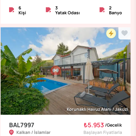
6
3
2
Kişi
Yatak Odası
Banyo
Korunaklı Havuz Alanı / Jakuzi
BAL7997
₺5.953
/
Gecelik
Kalkan / İslamlar
Başlayan Fiyatlarla