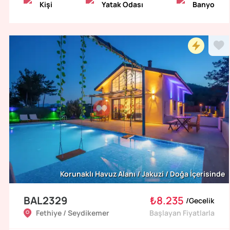
Kişi
Yatak Odası
Banyo
Korunaklı Havuz Alanı / Jakuzi / Doğa İçerisinde
BAL2329
₺8.235
/
Gecelik
Fethiye / Seydikemer
Başlayan Fiyatlarla