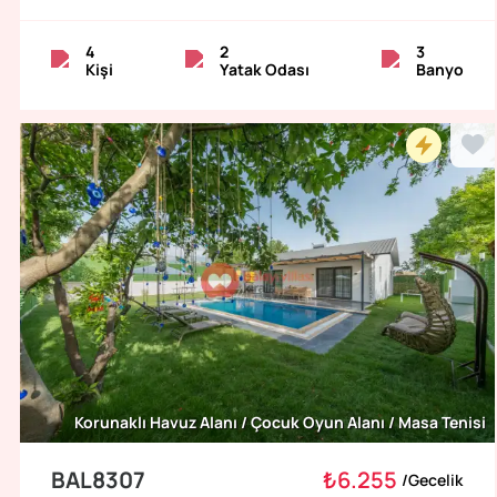
4
2
3
Kişi
Yatak Odası
Banyo
Korunaklı Havuz Alanı / Çocuk Oyun Alanı / Masa Tenisi
BAL8307
₺6.255
/
Gecelik