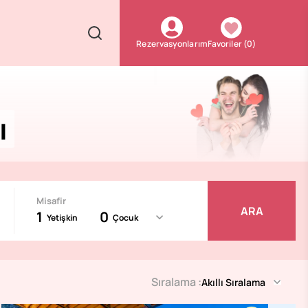
Favoriler
(
0
)
Rezervasyonlarım
ı
Misafir
ARA
1
0
Yetişkin
Çocuk
Sıralama
:
Akıllı Sıralama