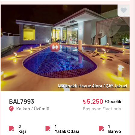
Korunaklı Havuz Alanı / Çift Jakuzi
BAL7993
₺5.250
/
Gecelik
Kalkan / Üzümlü
Başlayan Fiyatlarla
2
1
1
Kişi
Yatak Odası
Banyo