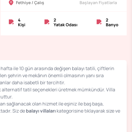
Fethiye / Çalış
Başlayan Fiyatlarla
4
2
2
Kişi
Yatak Odası
Banyo
 hafta ile 10 gün arasında değişen balayı tatili, çiftlerin
ilen şehrin ve mekânın önemli olmasının yanı sıra
ar daha isabetli bir tercihtir.
ak alternatif tatil seçenekleri üretmek mümkündür. Villa
cuttur.
an sağlanacak olan hizmet ile eşiniz ile baş başa,
ktadır. Siz de
balayı villaları
kategorisine tıklayarak size ve