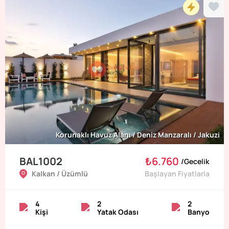
Korunaklı Havuz Alanı / Deniz Manzaralı / Jakuzi
BAL1002
₺6.760
/
Gecelik
Kalkan / Üzümlü
Başlayan Fiyatlarla
4
2
2
Kişi
Yatak Odası
Banyo