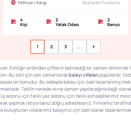
Fethiye / Kargı
Başlayan Fiyatlarla
4
2
2
Kişi
Yatak Odası
Banyo
1
2
3
. . .
yıdır. Evliliğin ardından çiftlerin belirlediği bir zaman diliminde 1
ılır. Bu tatil için son zamanlarda
balayı villaları
popülerdir. Gid
sas bir konudur. Bu sebeple balayı için özel tasarlanmış mekanl
aşımaktadır. Tatilin nerede ve ne zaman yapılacağına bağlı olar
 Kış sezonu için farklı yaz sezonu için farklı konseptlerimiz mev
tarak yapmak istiyorsanız doğru adrestesiniz. Firmamız tarafınd
 ile buluşturan villalarımız balayınız için özel olarak tasarlanma