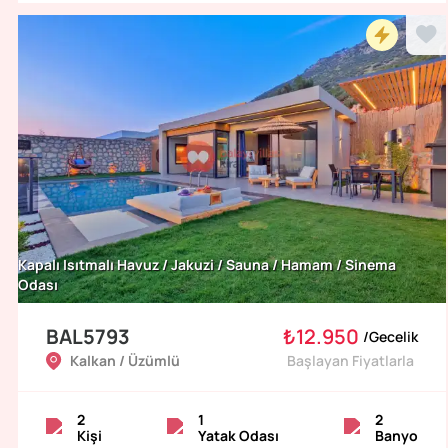
Kapalı Isıtmalı Havuz / Jakuzi / Sauna / Hamam / Sinema
Odası
BAL5793
₺12.950
/
Gecelik
Kalkan / Üzümlü
Başlayan Fiyatlarla
2
1
2
Kişi
Yatak Odası
Banyo