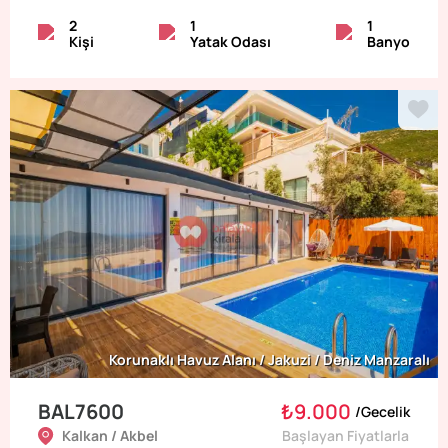
2
1
1
Kişi
Yatak Odası
Banyo
Korunaklı Havuz Alanı / Jakuzi / Deniz Manzaralı
BAL7600
₺9.000
/
Gecelik
Kalkan / Akbel
Başlayan Fiyatlarla