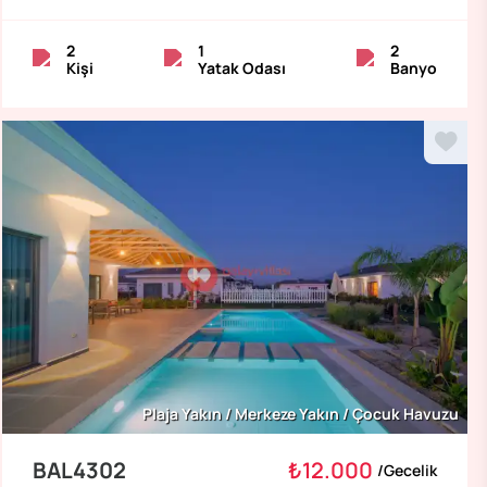
2
1
2
Kişi
Yatak Odası
Banyo
Plaja Yakın / Merkeze Yakın / Çocuk Havuzu
BAL4302
₺12.000
/
Gecelik