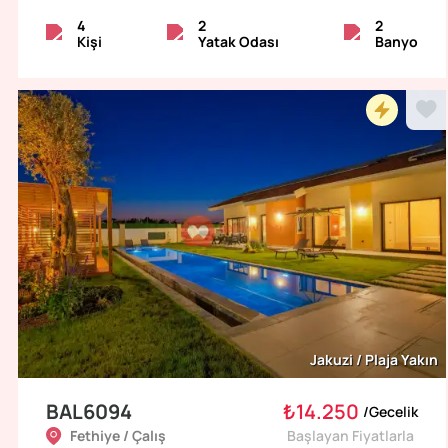
4
2
2
Kişi
Yatak Odası
Banyo
Jakuzi / Plaja Yakın
BAL6094
₺14.250
/
Gecelik
Fethiye / Çalış
Başlayan Fiyatlarla