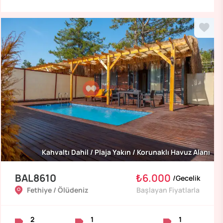
Kahvaltı Dahil / Plaja Yakın / Korunaklı Havuz Alanı
BAL8610
₺6.000
/
Gecelik
Fethiye / Ölüdeniz
Başlayan Fiyatlarla
2
1
1