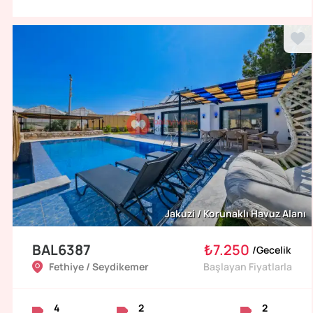
Jakuzi / Korunaklı Havuz Alanı
BAL6387
₺7.250
/
Gecelik
Fethiye / Seydikemer
Başlayan Fiyatlarla
4
2
2