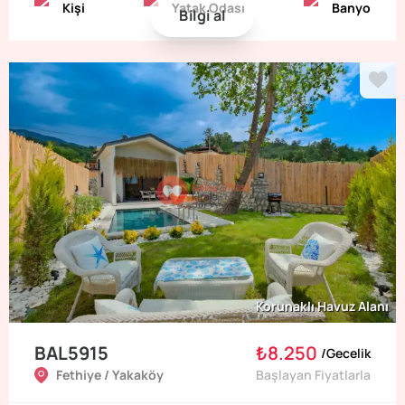
Kişi
Yatak Odası
Banyo
Bilgi al
Korunaklı Havuz Alanı
BAL5915
₺8.250
/
Gecelik
Fethiye / Yakaköy
Başlayan Fiyatlarla