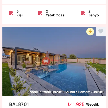
5
2
2
Kişi
Yatak Odası
Banyo
Kapalı Isıtmalı Havuz / Sauna / Hamam / Jakuzi
BAL8701
₺11.925
/
Gecelik