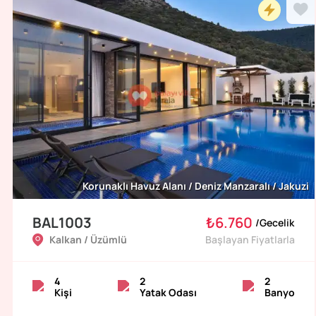
Korunaklı Havuz Alanı / Deniz Manzaralı / Jakuzi
BAL1003
₺6.760
/
Gecelik
Kalkan / Üzümlü
Başlayan Fiyatlarla
4
2
2
Kişi
Yatak Odası
Banyo